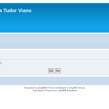
ca Tudor Vianu
m?
Powered by
phpBB
® Forum Software © phpBB Group
Translation/Traducere:
phpBB România