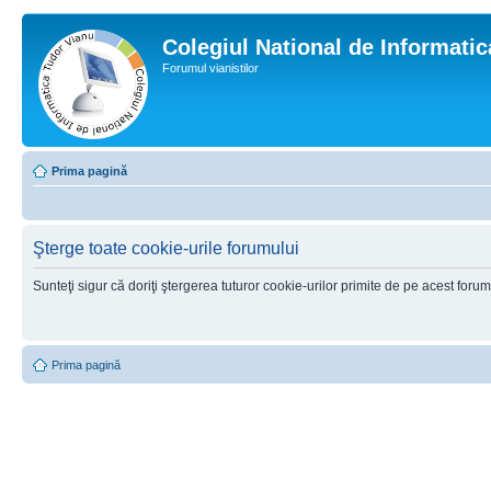
Colegiul National de Informati
Forumul vianistilor
Prima pagină
Şterge toate cookie-urile forumului
Sunteţi sigur că doriţi ştergerea tuturor cookie-urilor primite de pe acest foru
Prima pagină