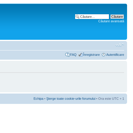
Căutare avansată
FAQ
Înregistrare
Autentificare
Echipa
•
Şterge toate cookie-urile forumului
• Ora este UTC + 1