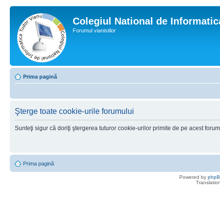
Colegiul National de Informati
Forumul vianistilor
Prima pagină
Şterge toate cookie-urile forumului
Sunteţi sigur că doriţi ştergerea tuturor cookie-urilor primite de pe acest foru
Prima pagină
Powered by
php
Translatio