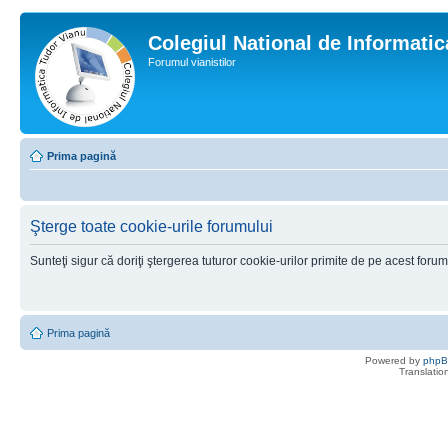
Colegiul National de Informati
Forumul vianistilor
Prima pagină
Şterge toate cookie-urile forumului
Sunteţi sigur că doriţi ştergerea tuturor cookie-urilor primite de pe acest foru
Prima pagină
Powered by
php
Translatio