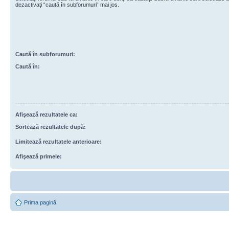
dezactivaţi “caută în subforumuri“ mai jos.
Caută în subforumuri:
Caută în:
Afişează rezultatele ca:
Sortează rezultatele după:
Limitează rezultatele anterioare:
Afişează primele:
Prima pagină