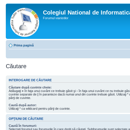
Colegiul National de Informati
Forumul vianistilor
Prima pagină
Căutare
INTEROGARE DE CĂUTARE
Căutare după cuvinte cheie:
Adăugaţi
+
în faţa unui cuvânt ce trebuie găsit şi
-
în faţa unui cuvânt ce nu trebuie găsit
cuvinte separate de
|
în paranteze dacă numai unul din cuvinte trebuie găsit. Utilizaţi *
părţi de cuvinte.
Caută după autor:
Utilizaţi * ca wildcard pentru părţi de cuvinte.
OPŢIUNI DE CĂUTARE
Caută în forumuri:
Selectaţi forumul sau forumurile în care doriţi să căutaţi. Subforumurile sunt selectate