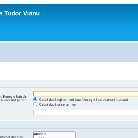
ca Tudor Vianu
. Puneţi o listă de
Caută după toţi termenii sau foloseşte interogarea introdusă
 ca wildcard pentru
Caută după orice termen
 automat dacă nu