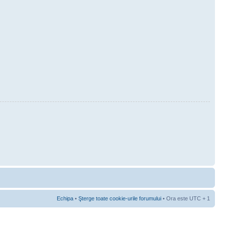
Echipa
•
Şterge toate cookie-urile forumului
• Ora este UTC + 1