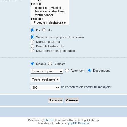
Da
Nu
Subiecte mesaje şi textul mesajului
Numai mesaj text
Doar titlul subiectelor
Doar primul mesaj din subiect
Mesaje
Subiecte
Ascendent
Descendent
de caractere din conţinutul mesajelor
Powered by
phpBB
® Forum Software © phpBB Group
Translation/Traducere:
phpBB România