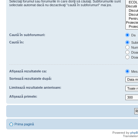
Selectaţi forumul sau forumurile în care doriţi să căutaţi. Subforumurile sunt
selectate automat dacă nu dezactivaţi “caută în subforumuri“ mai jos.
Caută în subforumuri:
Da
Caută în:
Subie
Numa
Doar 
Doar
Afişează rezultatele ca:
Mes
Sortează rezultatele după:
Limitează rezultatele anterioare:
Afişează primele:
Prima pagină
Powered by
php
Translatio