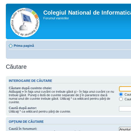
Colegiul National de Informati
Forumul vianistilor
Prima pagină
Căutare
INTEROGARE DE CĂUTARE
Căutare după cuvinte cheie:
Adăugaţi
+
în faţa unui cuvânt ce trebuie găsit şi
-
în faţa unui cuvânt ce nu
Caută
trebuie găsit. Puneţi o listă de cuvinte separate de
|
în paranteze dacă
numai unul din cuvinte trebuie găsit. Utilizaţi * ca wildcard pentru părţi de
Caut
cuvinte.
Caută după autor:
Utilizaţi * ca wildcard pentru părţi de cuvinte.
OPŢIUNI DE CĂUTARE
Caută în forumuri: