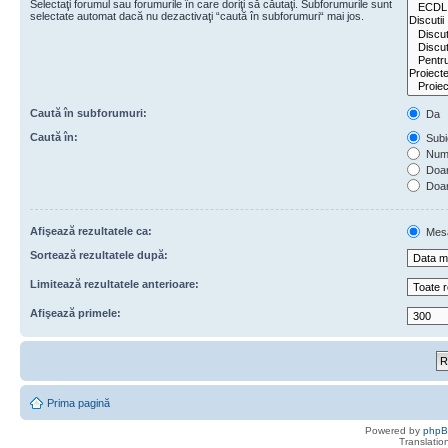
Selectaţi forumul sau forumurile în care doriţi să căutaţi. Subforumurile sunt
selectate automat dacă nu dezactivaţi “caută în subforumuri“ mai jos.
Caută în subforumuri:
Da
Caută în:
Subie
Numa
Doar 
Doar
Afişează rezultatele ca:
Mes
Sortează rezultatele după:
Limitează rezultatele anterioare:
Afişează primele:
Prima pagină
Powered by
php
Translatio