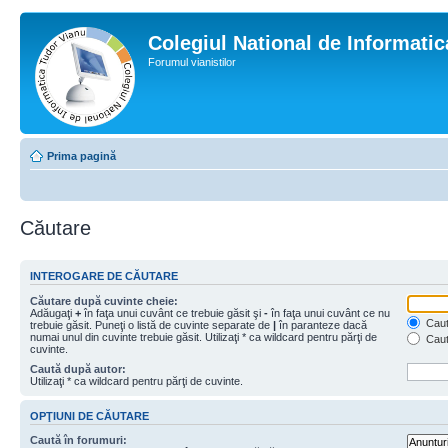
Colegiul National de Informati
Forumul vianistilor
Prima pagină
Căutare
INTEROGARE DE CĂUTARE
Căutare după cuvinte cheie:
Adăugaţi
+
în faţa unui cuvânt ce trebuie găsit şi
-
în faţa unui cuvânt ce nu
Caută
trebuie găsit. Puneţi o listă de cuvinte separate de
|
în paranteze dacă
numai unul din cuvinte trebuie găsit. Utilizaţi * ca wildcard pentru părţi de
Caut
cuvinte.
Caută după autor:
Utilizaţi * ca wildcard pentru părţi de cuvinte.
OPŢIUNI DE CĂUTARE
Caută în forumuri: