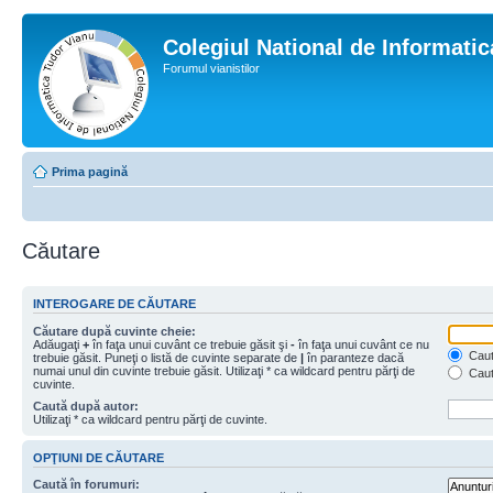
Colegiul National de Informati
Forumul vianistilor
Prima pagină
Căutare
INTEROGARE DE CĂUTARE
Căutare după cuvinte cheie:
Adăugaţi
+
în faţa unui cuvânt ce trebuie găsit şi
-
în faţa unui cuvânt ce nu
Caută
trebuie găsit. Puneţi o listă de cuvinte separate de
|
în paranteze dacă
numai unul din cuvinte trebuie găsit. Utilizaţi * ca wildcard pentru părţi de
Caut
cuvinte.
Caută după autor:
Utilizaţi * ca wildcard pentru părţi de cuvinte.
OPŢIUNI DE CĂUTARE
Caută în forumuri: