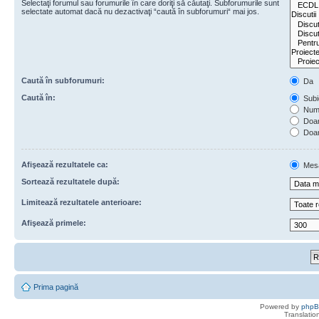
Selectaţi forumul sau forumurile în care doriţi să căutaţi. Subforumurile sunt
selectate automat dacă nu dezactivaţi “caută în subforumuri“ mai jos.
Caută în subforumuri:
Da
Caută în:
Subie
Numa
Doar 
Doar
Afişează rezultatele ca:
Mes
Sortează rezultatele după:
Limitează rezultatele anterioare:
Afişează primele:
Prima pagină
Powered by
php
Translatio