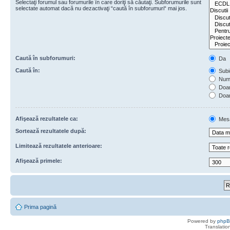
Selectaţi forumul sau forumurile în care doriţi să căutaţi. Subforumurile sunt
selectate automat dacă nu dezactivaţi “caută în subforumuri“ mai jos.
Caută în subforumuri:
Da
Caută în:
Subie
Numa
Doar 
Doar
Afişează rezultatele ca:
Mes
Sortează rezultatele după:
Limitează rezultatele anterioare:
Afişează primele:
Prima pagină
Powered by
php
Translatio