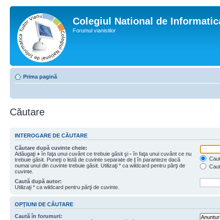
Colegiul National de Informati
Forumul vianistilor
Prima pagină
Căutare
INTEROGARE DE CĂUTARE
Căutare după cuvinte cheie:
Adăugaţi
+
în faţa unui cuvânt ce trebuie găsit şi
-
în faţa unui cuvânt ce nu
Caută
trebuie găsit. Puneţi o listă de cuvinte separate de
|
în paranteze dacă
numai unul din cuvinte trebuie găsit. Utilizaţi * ca wildcard pentru părţi de
Caut
cuvinte.
Caută după autor:
Utilizaţi * ca wildcard pentru părţi de cuvinte.
OPŢIUNI DE CĂUTARE
Caută în forumuri: