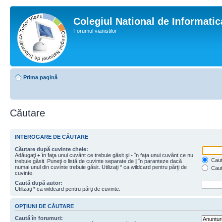
Colegiul National de Informati
Forumul vianistilor
Prima pagină
Căutare
INTEROGARE DE CĂUTARE
Căutare după cuvinte cheie:
Adăugaţi
+
în faţa unui cuvânt ce trebuie găsit şi
-
în faţa unui cuvânt ce nu
Caută
trebuie găsit. Puneţi o listă de cuvinte separate de
|
în paranteze dacă
numai unul din cuvinte trebuie găsit. Utilizaţi * ca wildcard pentru părţi de
Caut
cuvinte.
Caută după autor:
Utilizaţi * ca wildcard pentru părţi de cuvinte.
OPŢIUNI DE CĂUTARE
Caută în forumuri: