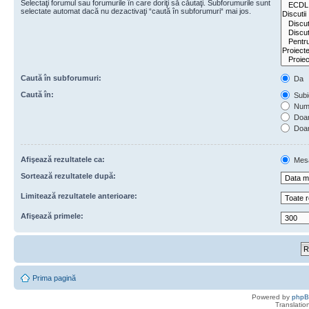
Selectaţi forumul sau forumurile în care doriţi să căutaţi. Subforumurile sunt
selectate automat dacă nu dezactivaţi “caută în subforumuri“ mai jos.
Caută în subforumuri:
Da
Caută în:
Subie
Numa
Doar 
Doar
Afişează rezultatele ca:
Mes
Sortează rezultatele după:
Limitează rezultatele anterioare:
Afişează primele:
Prima pagină
Powered by
php
Translatio