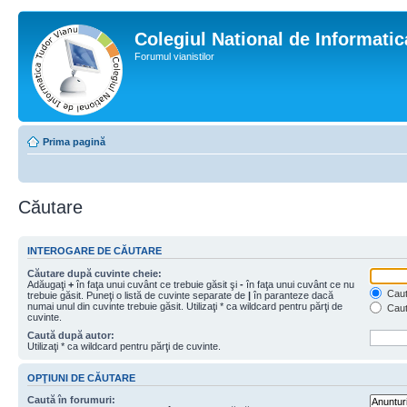
Colegiul National de Informati
Forumul vianistilor
Prima pagină
Căutare
INTEROGARE DE CĂUTARE
Căutare după cuvinte cheie:
Adăugaţi
+
în faţa unui cuvânt ce trebuie găsit şi
-
în faţa unui cuvânt ce nu
Caută
trebuie găsit. Puneţi o listă de cuvinte separate de
|
în paranteze dacă
numai unul din cuvinte trebuie găsit. Utilizaţi * ca wildcard pentru părţi de
Caut
cuvinte.
Caută după autor:
Utilizaţi * ca wildcard pentru părţi de cuvinte.
OPŢIUNI DE CĂUTARE
Caută în forumuri: