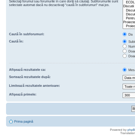
Selectaţi forumul sau forumurile în care doriţi să căutaţi. Subforumurile sunt
selectate automat dacă nu dezactivaţi “caută în subforumuri“ mai jos.
Caută în subforumuri:
Da
Caută în:
Subie
Numa
Doar 
Doar
Afişează rezultatele ca:
Mes
Sortează rezultatele după:
Limitează rezultatele anterioare:
Afişează primele:
Prima pagină
Powered by
php
Translatio