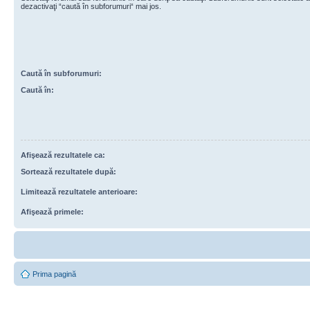
dezactivaţi “caută în subforumuri“ mai jos.
Caută în subforumuri:
Caută în:
Afişează rezultatele ca:
Sortează rezultatele după:
Limitează rezultatele anterioare:
Afişează primele:
Prima pagină