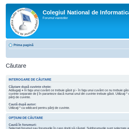
Colegiul National de Informati
Forumul vianistilor
Prima pagină
Căutare
INTEROGARE DE CĂUTARE
Căutare după cuvinte cheie:
Adăugaţi
+
în faţa unui cuvânt ce trebuie găsit şi
-
în faţa unui cuvânt ce nu trebuie găsit
cuvinte separate de
|
în paranteze dacă numai unul din cuvinte trebuie găsit. Utilizaţi *
părţi de cuvinte.
Caută după autor:
Utilizaţi * ca wildcard pentru părţi de cuvinte.
OPŢIUNI DE CĂUTARE
Caută în forumuri:
Selectaţi forumul sau forumurile în care doriţi să căutaţi. Subforumurile sunt selectate