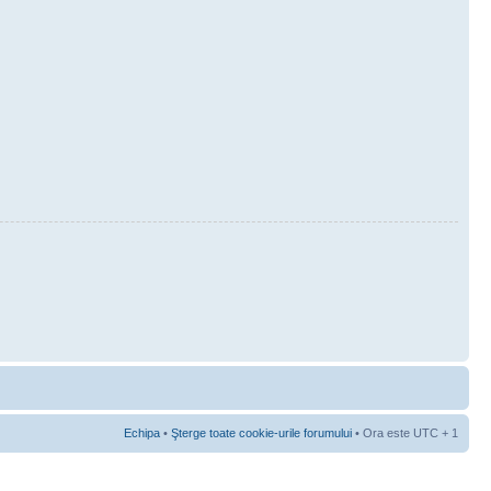
Echipa
•
Şterge toate cookie-urile forumului
• Ora este UTC + 1