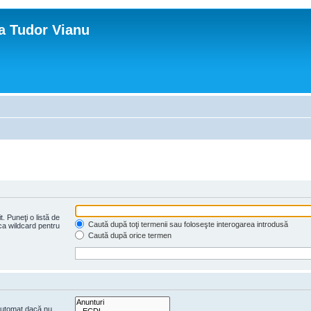
ca Tudor Vianu
. Puneţi o listă de
Caută după toţi termenii sau foloseşte interogarea introdusă
 ca wildcard pentru
Caută după orice termen
 automat dacă nu