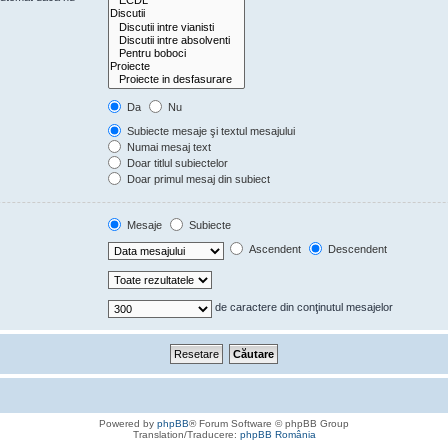
Da
Nu
Subiecte mesaje şi textul mesajului
Numai mesaj text
Doar titlul subiectelor
Doar primul mesaj din subiect
Mesaje
Subiecte
Ascendent
Descendent
de caractere din conţinutul mesajelor
Powered by
phpBB
® Forum Software © phpBB Group
Translation/Traducere:
phpBB România