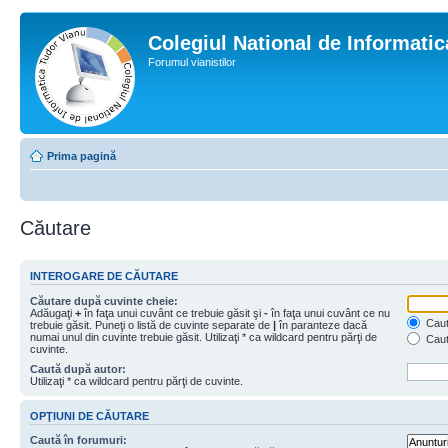
Colegiul National de Informati
Forumul vianistilor
Prima pagină
Căutare
INTEROGARE DE CĂUTARE
Căutare după cuvinte cheie:
Adăugaţi
+
în faţa unui cuvânt ce trebuie găsit şi
-
în faţa unui cuvânt ce nu
Caută
trebuie găsit. Puneţi o listă de cuvinte separate de
|
în paranteze dacă
numai unul din cuvinte trebuie găsit. Utilizaţi * ca wildcard pentru părţi de
Caut
cuvinte.
Caută după autor:
Utilizaţi * ca wildcard pentru părţi de cuvinte.
OPŢIUNI DE CĂUTARE
Caută în forumuri: