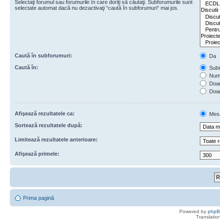
Selectaţi forumul sau forumurile în care doriţi să căutaţi. Subforumurile sunt
selectate automat dacă nu dezactivaţi “caută în subforumuri“ mai jos.
Caută în subforumuri:
Da
Caută în:
Subie
Numa
Doar 
Doar
Afişează rezultatele ca:
Mes
Sortează rezultatele după:
Limitează rezultatele anterioare:
Afişează primele:
Prima pagină
Powered by
php
Translatio