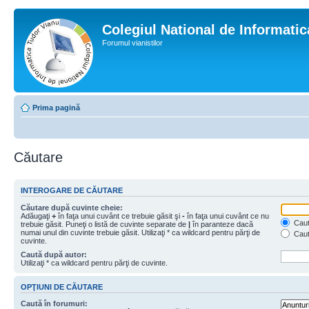
Colegiul National de Informati
Forumul vianistilor
Prima pagină
Căutare
INTEROGARE DE CĂUTARE
Căutare după cuvinte cheie:
Adăugaţi
+
în faţa unui cuvânt ce trebuie găsit şi
-
în faţa unui cuvânt ce nu
Caută
trebuie găsit. Puneţi o listă de cuvinte separate de
|
în paranteze dacă
numai unul din cuvinte trebuie găsit. Utilizaţi * ca wildcard pentru părţi de
Caut
cuvinte.
Caută după autor:
Utilizaţi * ca wildcard pentru părţi de cuvinte.
OPŢIUNI DE CĂUTARE
Caută în forumuri: