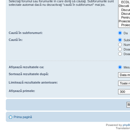
Selectaţi forumul sau forumurile în care doriţi să căutaţi. Subforumurile sunt
selectate automat dacă nu dezactivaţi “caută în subforumuri“ mai jos.
Caută în subforumuri:
Da
Caută în:
Subie
Numa
Doar 
Doar
Afişează rezultatele ca:
Mes
Sortează rezultatele după:
Limitează rezultatele anterioare:
Afişează primele:
Prima pagină
Powered by
php
Translatio