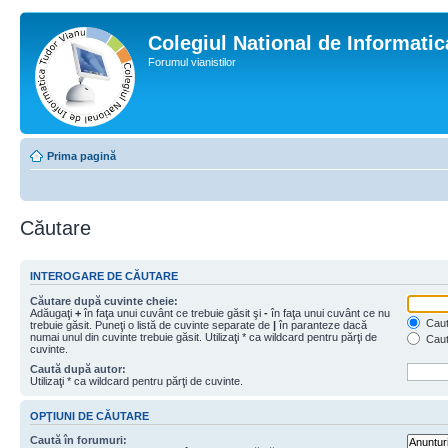
Colegiul National de Informati
Forumul vianistilor
Prima pagină
Căutare
INTEROGARE DE CĂUTARE
Căutare după cuvinte cheie:
Adăugaţi
+
în faţa unui cuvânt ce trebuie găsit şi
-
în faţa unui cuvânt ce nu
Caută
trebuie găsit. Puneţi o listă de cuvinte separate de
|
în paranteze dacă
numai unul din cuvinte trebuie găsit. Utilizaţi * ca wildcard pentru părţi de
Caut
cuvinte.
Caută după autor:
Utilizaţi * ca wildcard pentru părţi de cuvinte.
OPŢIUNI DE CĂUTARE
Caută în forumuri: