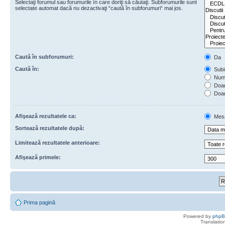
Selectaţi forumul sau forumurile în care doriţi să căutaţi. Subforumurile sunt
selectate automat dacă nu dezactivaţi “caută în subforumuri“ mai jos.
Caută în subforumuri:
Da
Caută în:
Subie
Numa
Doar 
Doar
Afişează rezultatele ca:
Mes
Sortează rezultatele după:
Limitează rezultatele anterioare:
Afişează primele:
Prima pagină
Powered by
php
Translatio