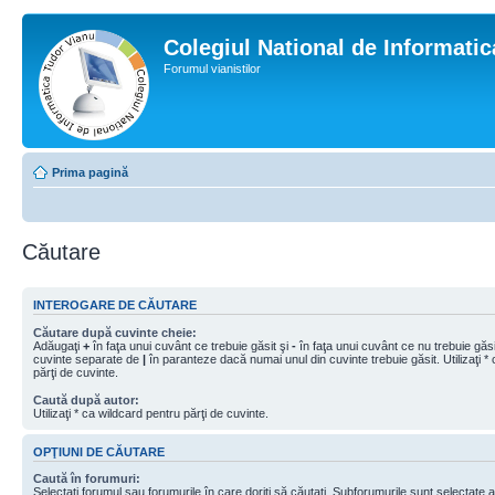
Colegiul National de Informati
Forumul vianistilor
Prima pagină
Căutare
INTEROGARE DE CĂUTARE
Căutare după cuvinte cheie:
Adăugaţi
+
în faţa unui cuvânt ce trebuie găsit şi
-
în faţa unui cuvânt ce nu trebuie găsit
cuvinte separate de
|
în paranteze dacă numai unul din cuvinte trebuie găsit. Utilizaţi *
părţi de cuvinte.
Caută după autor:
Utilizaţi * ca wildcard pentru părţi de cuvinte.
OPŢIUNI DE CĂUTARE
Caută în forumuri:
Selectaţi forumul sau forumurile în care doriţi să căutaţi. Subforumurile sunt selectate