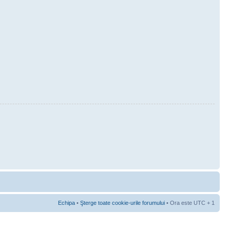
Echipa
•
Şterge toate cookie-urile forumului
• Ora este UTC + 1