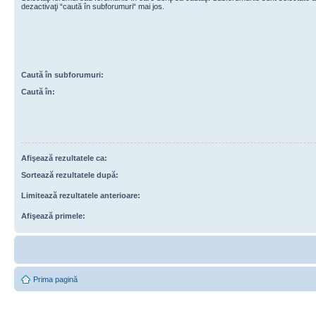
dezactivaţi “caută în subforumuri“ mai jos.
Caută în subforumuri:
Caută în:
Afişează rezultatele ca:
Sortează rezultatele după:
Limitează rezultatele anterioare:
Afişează primele:
Prima pagină