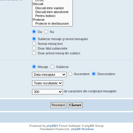
Da
Nu
Subiecte mesaje şi textul mesajului
Numai mesaj text
Doar titlul subiectelor
Doar primul mesaj din subiect
Mesaje
Subiecte
Ascendent
Descendent
de caractere din conţinutul mesajelor
Powered by
phpBB
® Forum Software © phpBB Group
Translation/Traducere:
phpBB România