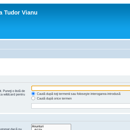
ca Tudor Vianu
. Puneţi o listă de
Caută după toţi termenii sau foloseşte interogarea introdusă
 ca wildcard pentru
Caută după orice termen
 automat dacă nu