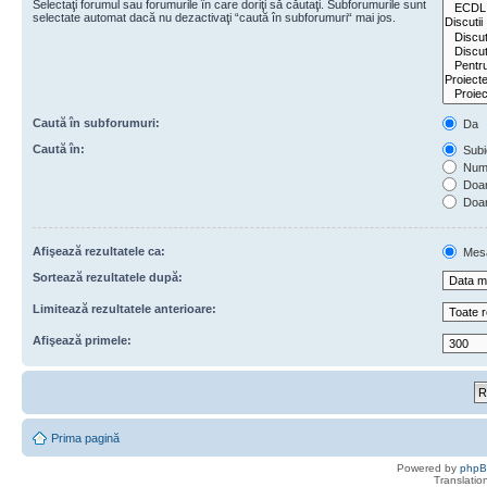
Selectaţi forumul sau forumurile în care doriţi să căutaţi. Subforumurile sunt
selectate automat dacă nu dezactivaţi “caută în subforumuri“ mai jos.
Caută în subforumuri:
Da
Caută în:
Subie
Numa
Doar 
Doar
Afişează rezultatele ca:
Mes
Sortează rezultatele după:
Limitează rezultatele anterioare:
Afişează primele:
Prima pagină
Powered by
php
Translatio