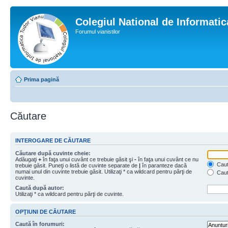
Colegiul National de Informati
Forumul vianistilor
Prima pagină
Căutare
INTEROGARE DE CĂUTARE
Căutare după cuvinte cheie:
Adăugaţi
+
în faţa unui cuvânt ce trebuie găsit şi
-
în faţa unui cuvânt ce nu
Caută
trebuie găsit. Puneţi o listă de cuvinte separate de
|
în paranteze dacă
numai unul din cuvinte trebuie găsit. Utilizaţi * ca wildcard pentru părţi de
Caut
cuvinte.
Caută după autor:
Utilizaţi * ca wildcard pentru părţi de cuvinte.
OPŢIUNI DE CĂUTARE
Caută în forumuri: