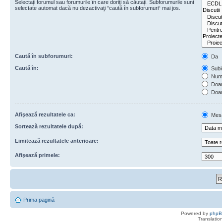
Selectaţi forumul sau forumurile în care doriţi să căutaţi. Subforumurile sunt
selectate automat dacă nu dezactivaţi “caută în subforumuri“ mai jos.
Caută în subforumuri:
Da
Caută în:
Subie
Numa
Doar 
Doar
Afişează rezultatele ca:
Mes
Sortează rezultatele după:
Limitează rezultatele anterioare:
Afişează primele:
Prima pagină
Powered by
php
Translatio