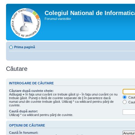
Colegiul National de Informati
Forumul vianistilor
Prima pagină
Căutare
INTEROGARE DE CĂUTARE
Căutare după cuvinte cheie:
Adăugaţi
+
în faţa unui cuvânt ce trebuie găsit şi
-
în faţa unui cuvânt ce nu
Caută
trebuie găsit. Puneţi o listă de cuvinte separate de
|
în paranteze dacă
numai unul din cuvinte trebuie găsit. Utilizaţi * ca wildcard pentru părţi de
Caut
cuvinte.
Caută după autor:
Utilizaţi * ca wildcard pentru părţi de cuvinte.
OPŢIUNI DE CĂUTARE
Caută în forumuri: