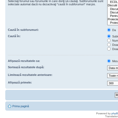
Selectaţi forumul sau forumurile în care doriţi să căutaţi. Subforumurile sunt
selectate automat dacă nu dezactivaţi “caută în subforumuri“ mai jos.
Caută în subforumuri:
Da
Caută în:
Subie
Numa
Doar 
Doar
Afişează rezultatele ca:
Mes
Sortează rezultatele după:
Limitează rezultatele anterioare:
Afişează primele:
Prima pagină
Powered by
php
Translatio