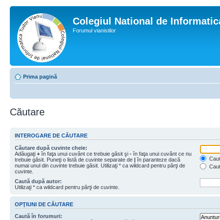
Colegiul National de Informati
Forumul vianistilor
Prima pagină
Căutare
INTEROGARE DE CĂUTARE
Căutare după cuvinte cheie:
Adăugaţi
+
în faţa unui cuvânt ce trebuie găsit şi
-
în faţa unui cuvânt ce nu
Caută
trebuie găsit. Puneţi o listă de cuvinte separate de
|
în paranteze dacă
numai unul din cuvinte trebuie găsit. Utilizaţi * ca wildcard pentru părţi de
Caut
cuvinte.
Caută după autor:
Utilizaţi * ca wildcard pentru părţi de cuvinte.
OPŢIUNI DE CĂUTARE
Caută în forumuri: