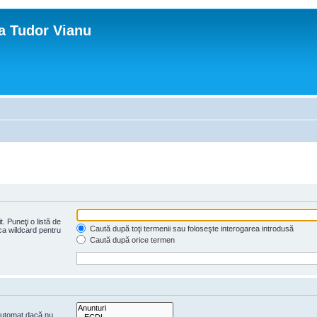
ca Tudor Vianu
. Puneţi o listă de
Caută după toţi termenii sau foloseşte interogarea introdusă
 ca wildcard pentru
Caută după orice termen
 automat dacă nu