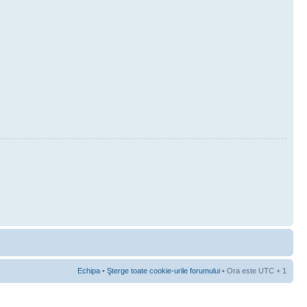
Echipa
•
Şterge toate cookie-urile forumului
• Ora este UTC + 1