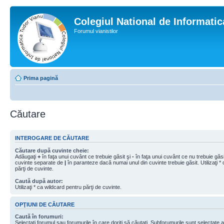
Colegiul National de Informati
Forumul vianistilor
Prima pagină
Căutare
INTEROGARE DE CĂUTARE
Căutare după cuvinte cheie:
Adăugaţi
+
în faţa unui cuvânt ce trebuie găsit şi
-
în faţa unui cuvânt ce nu trebuie găsit
cuvinte separate de
|
în paranteze dacă numai unul din cuvinte trebuie găsit. Utilizaţi *
părţi de cuvinte.
Caută după autor:
Utilizaţi * ca wildcard pentru părţi de cuvinte.
OPŢIUNI DE CĂUTARE
Caută în forumuri:
Selectaţi forumul sau forumurile în care doriţi să căutaţi. Subforumurile sunt selectate