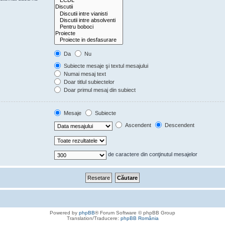
Da
Nu
Subiecte mesaje şi textul mesajului
Numai mesaj text
Doar titlul subiectelor
Doar primul mesaj din subiect
Mesaje
Subiecte
Ascendent
Descendent
de caractere din conţinutul mesajelor
Powered by
phpBB
® Forum Software © phpBB Group
Translation/Traducere:
phpBB România