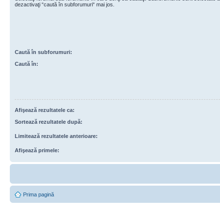
dezactivaţi “caută în subforumuri“ mai jos.
Caută în subforumuri:
Caută în:
Afişează rezultatele ca:
Sortează rezultatele după:
Limitează rezultatele anterioare:
Afişează primele:
Prima pagină