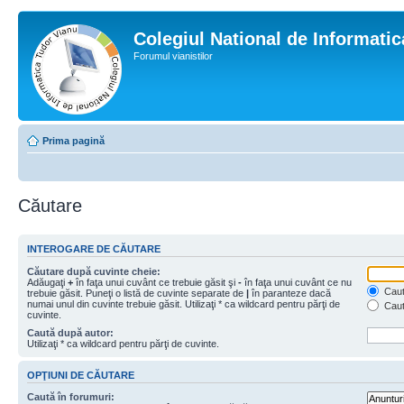
Colegiul National de Informati
Forumul vianistilor
Prima pagină
Căutare
INTEROGARE DE CĂUTARE
Căutare după cuvinte cheie:
Adăugaţi
+
în faţa unui cuvânt ce trebuie găsit şi
-
în faţa unui cuvânt ce nu
Caută
trebuie găsit. Puneţi o listă de cuvinte separate de
|
în paranteze dacă
numai unul din cuvinte trebuie găsit. Utilizaţi * ca wildcard pentru părţi de
Caut
cuvinte.
Caută după autor:
Utilizaţi * ca wildcard pentru părţi de cuvinte.
OPŢIUNI DE CĂUTARE
Caută în forumuri: