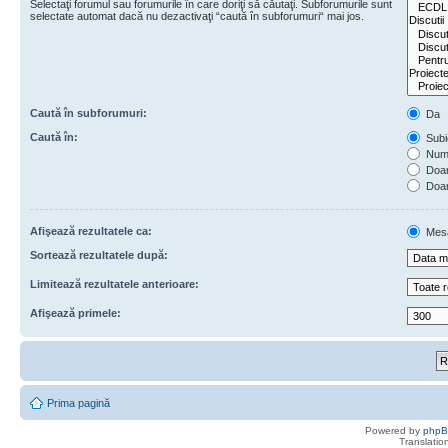
Selectaţi forumul sau forumurile în care doriţi să căutaţi. Subforumurile sunt
selectate automat dacă nu dezactivaţi “caută în subforumuri“ mai jos.
Caută în subforumuri:
Da
Caută în:
Subie
Numa
Doar 
Doar
Afişează rezultatele ca:
Mes
Sortează rezultatele după:
Limitează rezultatele anterioare:
Afişează primele:
Prima pagină
Powered by
php
Translatio