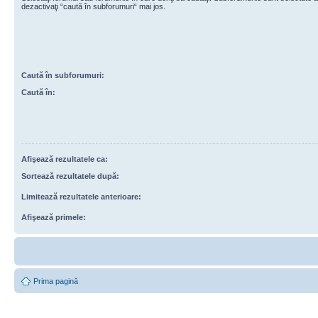
dezactivaţi “caută în subforumuri“ mai jos.
Caută în subforumuri:
Caută în:
Afişează rezultatele ca:
Sortează rezultatele după:
Limitează rezultatele anterioare:
Afişează primele:
Prima pagină