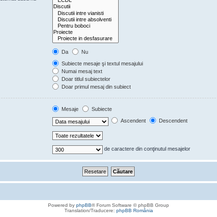
Da
Nu
Subiecte mesaje şi textul mesajului
Numai mesaj text
Doar titlul subiectelor
Doar primul mesaj din subiect
Mesaje
Subiecte
Ascendent
Descendent
de caractere din conţinutul mesajelor
Powered by
phpBB
® Forum Software © phpBB Group
Translation/Traducere:
phpBB România