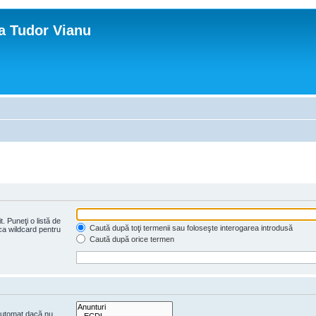
ca Tudor Vianu
. Puneţi o listă de
Caută după toţi termenii sau foloseşte interogarea introdusă
 ca wildcard pentru
Caută după orice termen
 automat dacă nu