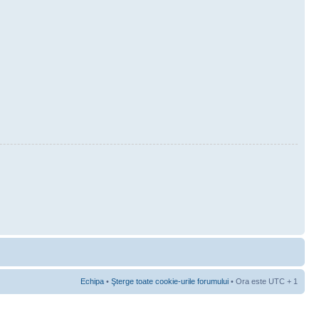
Echipa
•
Şterge toate cookie-urile forumului
• Ora este UTC + 1