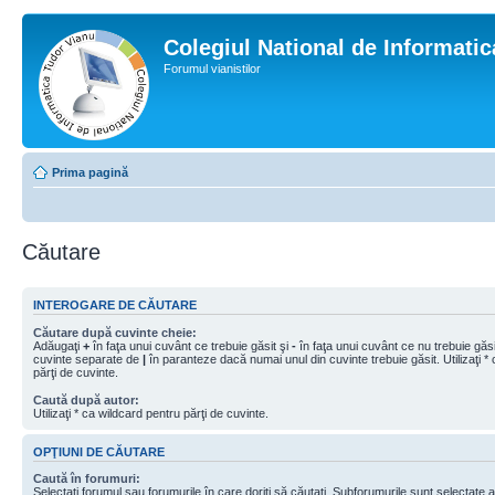
Colegiul National de Informati
Forumul vianistilor
Prima pagină
Căutare
INTEROGARE DE CĂUTARE
Căutare după cuvinte cheie:
Adăugaţi
+
în faţa unui cuvânt ce trebuie găsit şi
-
în faţa unui cuvânt ce nu trebuie găsit
cuvinte separate de
|
în paranteze dacă numai unul din cuvinte trebuie găsit. Utilizaţi *
părţi de cuvinte.
Caută după autor:
Utilizaţi * ca wildcard pentru părţi de cuvinte.
OPŢIUNI DE CĂUTARE
Caută în forumuri:
Selectaţi forumul sau forumurile în care doriţi să căutaţi. Subforumurile sunt selectate