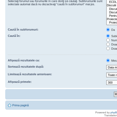
Selectaţi forumul sau forumurile în care doriţi să căutaţi. Subforumurile sunt
selectate automat dacă nu dezactivaţi “caută în subforumuri“ mai jos.
Caută în subforumuri:
Da
Caută în:
Subie
Numa
Doar 
Doar
Afişează rezultatele ca:
Mes
Sortează rezultatele după:
Limitează rezultatele anterioare:
Afişează primele:
Prima pagină
Powered by
php
Translatio