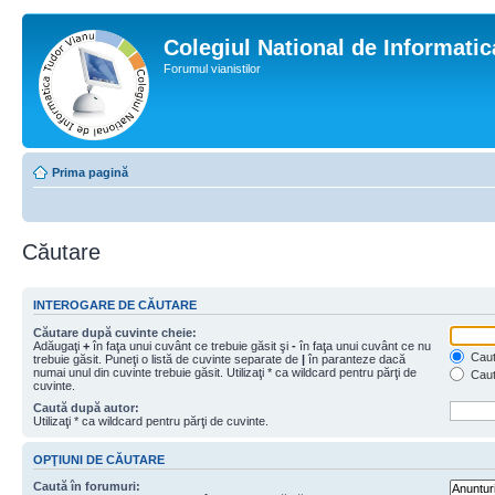
Colegiul National de Informati
Forumul vianistilor
Prima pagină
Căutare
INTEROGARE DE CĂUTARE
Căutare după cuvinte cheie:
Adăugaţi
+
în faţa unui cuvânt ce trebuie găsit şi
-
în faţa unui cuvânt ce nu
Caută
trebuie găsit. Puneţi o listă de cuvinte separate de
|
în paranteze dacă
numai unul din cuvinte trebuie găsit. Utilizaţi * ca wildcard pentru părţi de
Caut
cuvinte.
Caută după autor:
Utilizaţi * ca wildcard pentru părţi de cuvinte.
OPŢIUNI DE CĂUTARE
Caută în forumuri: