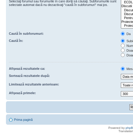
Selectaţi forumul sau forumurile în care doriţi să căutaţi. Subforumurile sunt
selectate automat dacă nu dezactivaţi “caută în subforumuri“ mai jos.
Caută în subforumuri:
Da
Caută în:
Subie
Numa
Doar 
Doar
Afişează rezultatele ca:
Mes
Sortează rezultatele după:
Limitează rezultatele anterioare:
Afişează primele:
Prima pagină
Powered by
php
Translatio