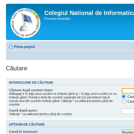
Colegiul National de Informati
Forumul vianistilor
Prima pagină
Căutare
INTEROGARE DE CĂUTARE
Căutare după cuvinte cheie:
Adăugaţi
+
în faţa unui cuvânt ce trebuie găsit şi
-
în faţa unui cuvânt ce nu
Caută
trebuie găsit. Puneţi o listă de cuvinte separate de
|
în paranteze dacă
numai unul din cuvinte trebuie găsit. Utilizaţi * ca wildcard pentru părţi de
Caut
cuvinte.
Caută după autor:
Utilizaţi * ca wildcard pentru părţi de cuvinte.
OPŢIUNI DE CĂUTARE
Caută în forumuri: