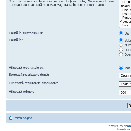
Selectaţi forumul sau forumurile în care doriţi să căutaţi. Subforumurile sunt
selectate automat dacă nu dezactivaţi “caută în subforumuri“ mai jos.
Caută în subforumuri:
Da
Caută în:
Subie
Numa
Doar 
Doar
Afişează rezultatele ca:
Mes
Sortează rezultatele după:
Limitează rezultatele anterioare:
Afişează primele:
Prima pagină
Powered by
php
Translatio