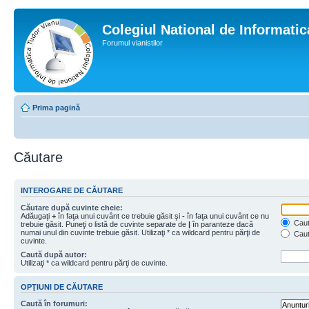
Colegiul National de Informati
Forumul vianistilor
Prima pagină
Căutare
INTEROGARE DE CĂUTARE
Căutare după cuvinte cheie:
Adăugaţi
+
în faţa unui cuvânt ce trebuie găsit şi
-
în faţa unui cuvânt ce nu
Caută
trebuie găsit. Puneţi o listă de cuvinte separate de
|
în paranteze dacă
numai unul din cuvinte trebuie găsit. Utilizaţi * ca wildcard pentru părţi de
Caut
cuvinte.
Caută după autor:
Utilizaţi * ca wildcard pentru părţi de cuvinte.
OPŢIUNI DE CĂUTARE
Caută în forumuri: