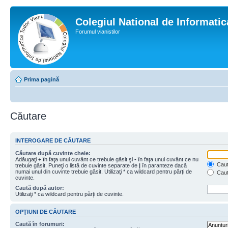
Colegiul National de Informati
Forumul vianistilor
Prima pagină
Căutare
INTEROGARE DE CĂUTARE
Căutare după cuvinte cheie:
Adăugaţi
+
în faţa unui cuvânt ce trebuie găsit şi
-
în faţa unui cuvânt ce nu
Caută
trebuie găsit. Puneţi o listă de cuvinte separate de
|
în paranteze dacă
numai unul din cuvinte trebuie găsit. Utilizaţi * ca wildcard pentru părţi de
Caut
cuvinte.
Caută după autor:
Utilizaţi * ca wildcard pentru părţi de cuvinte.
OPŢIUNI DE CĂUTARE
Caută în forumuri: