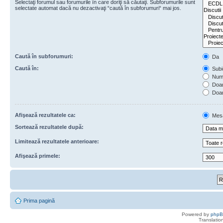
Selectaţi forumul sau forumurile în care doriţi să căutaţi. Subforumurile sunt
selectate automat dacă nu dezactivaţi “caută în subforumuri“ mai jos.
Caută în subforumuri:
Da
Caută în:
Subie
Numa
Doar 
Doar
Afişează rezultatele ca:
Mes
Sortează rezultatele după:
Limitează rezultatele anterioare:
Afişează primele:
Prima pagină
Powered by
php
Translatio