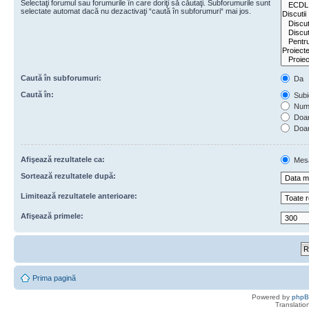
Selectaţi forumul sau forumurile în care doriţi să căutaţi. Subforumurile sunt
selectate automat dacă nu dezactivaţi “caută în subforumuri“ mai jos.
Caută în subforumuri:
Da
Caută în:
Subie
Numa
Doar 
Doar
Afişează rezultatele ca:
Mes
Sortează rezultatele după:
Limitează rezultatele anterioare:
Afişează primele:
Prima pagină
Powered by
php
Translatio