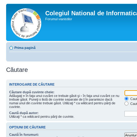
Colegiul National de Informati
Forumul vianistilor
Prima pagină
Căutare
INTEROGARE DE CĂUTARE
Căutare după cuvinte cheie:
Adăugaţi
+
în faţa unui cuvânt ce trebuie găsit şi
-
în faţa unui cuvânt ce nu
Caută
trebuie găsit. Puneţi o listă de cuvinte separate de
|
în paranteze dacă
numai unul din cuvinte trebuie găsit. Utilizaţi * ca wildcard pentru părţi de
Caut
cuvinte.
Caută după autor:
Utilizaţi * ca wildcard pentru părţi de cuvinte.
OPŢIUNI DE CĂUTARE
Caută în forumuri: