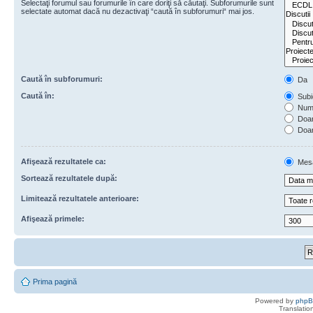
Selectaţi forumul sau forumurile în care doriţi să căutaţi. Subforumurile sunt
selectate automat dacă nu dezactivaţi “caută în subforumuri“ mai jos.
Caută în subforumuri:
Da
Caută în:
Subie
Numa
Doar 
Doar
Afişează rezultatele ca:
Mes
Sortează rezultatele după:
Limitează rezultatele anterioare:
Afişează primele:
Prima pagină
Powered by
php
Translatio