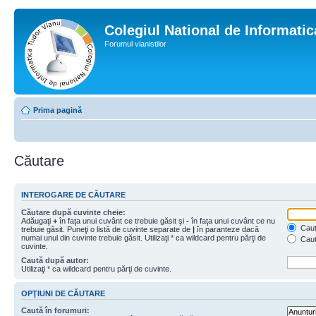
Colegiul National de Informati
Forumul vianistilor
Prima pagină
Căutare
INTEROGARE DE CĂUTARE
Căutare după cuvinte cheie:
Adăugaţi
+
în faţa unui cuvânt ce trebuie găsit şi
-
în faţa unui cuvânt ce nu
Caută
trebuie găsit. Puneţi o listă de cuvinte separate de
|
în paranteze dacă
numai unul din cuvinte trebuie găsit. Utilizaţi * ca wildcard pentru părţi de
Caut
cuvinte.
Caută după autor:
Utilizaţi * ca wildcard pentru părţi de cuvinte.
OPŢIUNI DE CĂUTARE
Caută în forumuri: