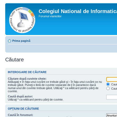
Colegiul National de Informati
Forumul vianistilor
Prima pagină
Căutare
INTEROGARE DE CĂUTARE
Căutare după cuvinte cheie:
Adăugaţi
+
în faţa unui cuvânt ce trebuie găsit şi
-
în faţa unui cuvânt ce nu
Caută
trebuie găsit. Puneţi o listă de cuvinte separate de
|
în paranteze dacă
numai unul din cuvinte trebuie găsit. Utilizaţi * ca wildcard pentru părţi de
Caut
cuvinte.
Caută după autor:
Utilizaţi * ca wildcard pentru părţi de cuvinte.
OPŢIUNI DE CĂUTARE
Caută în forumuri: