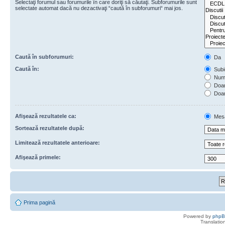
Selectaţi forumul sau forumurile în care doriţi să căutaţi. Subforumurile sunt
selectate automat dacă nu dezactivaţi “caută în subforumuri“ mai jos.
Caută în subforumuri:
Da
Caută în:
Subie
Numa
Doar 
Doar
Afişează rezultatele ca:
Mes
Sortează rezultatele după:
Limitează rezultatele anterioare:
Afişează primele:
Prima pagină
Powered by
php
Translatio