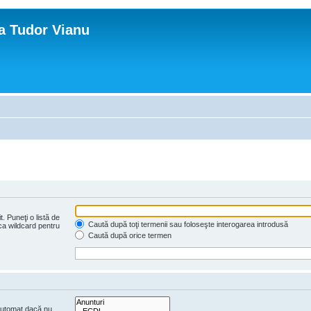
ca Tudor Vianu
. Puneţi o listă de
Caută după toţi termenii sau foloseşte interogarea introdusă
 ca wildcard pentru
Caută după orice termen
 automat dacă nu