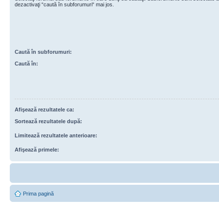
dezactivaţi “caută în subforumuri“ mai jos.
Caută în subforumuri:
Caută în:
Afişează rezultatele ca:
Sortează rezultatele după:
Limitează rezultatele anterioare:
Afişează primele:
Prima pagină