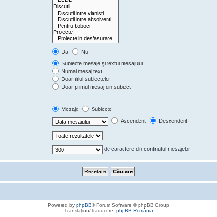
Da
Nu
Subiecte mesaje şi textul mesajului
Numai mesaj text
Doar titlul subiectelor
Doar primul mesaj din subiect
Mesaje
Subiecte
Ascendent
Descendent
de caractere din conţinutul mesajelor
Powered by
phpBB
® Forum Software © phpBB Group
Translation/Traducere:
phpBB România