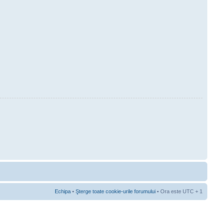
Echipa
•
Şterge toate cookie-urile forumului
• Ora este UTC + 1