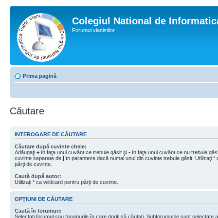
Colegiul National de Informati
Forumul vianistilor
Prima pagină
Căutare
INTEROGARE DE CĂUTARE
Căutare după cuvinte cheie:
Adăugaţi
+
în faţa unui cuvânt ce trebuie găsit şi
-
în faţa unui cuvânt ce nu trebuie găsit
cuvinte separate de
|
în paranteze dacă numai unul din cuvinte trebuie găsit. Utilizaţi *
părţi de cuvinte.
Caută după autor:
Utilizaţi * ca wildcard pentru părţi de cuvinte.
OPŢIUNI DE CĂUTARE
Caută în forumuri:
Selectaţi forumul sau forumurile în care doriţi să căutaţi. Subforumurile sunt selectate