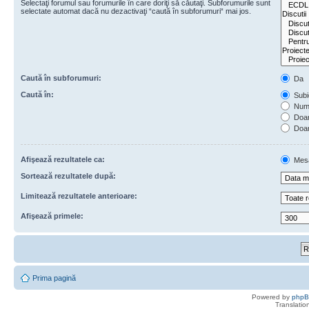
Selectaţi forumul sau forumurile în care doriţi să căutaţi. Subforumurile sunt
selectate automat dacă nu dezactivaţi “caută în subforumuri“ mai jos.
Caută în subforumuri:
Da
Caută în:
Subie
Numa
Doar 
Doar
Afişează rezultatele ca:
Mes
Sortează rezultatele după:
Limitează rezultatele anterioare:
Afişează primele:
Prima pagină
Powered by
php
Translatio