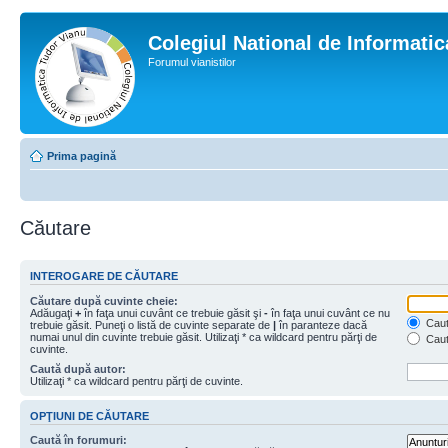
Colegiul National de Informati
Forumul vianistilor
Prima pagină
Căutare
INTEROGARE DE CĂUTARE
Căutare după cuvinte cheie:
Adăugaţi
+
în faţa unui cuvânt ce trebuie găsit şi
-
în faţa unui cuvânt ce nu
Caută
trebuie găsit. Puneţi o listă de cuvinte separate de
|
în paranteze dacă
numai unul din cuvinte trebuie găsit. Utilizaţi * ca wildcard pentru părţi de
Caut
cuvinte.
Caută după autor:
Utilizaţi * ca wildcard pentru părţi de cuvinte.
OPŢIUNI DE CĂUTARE
Caută în forumuri: