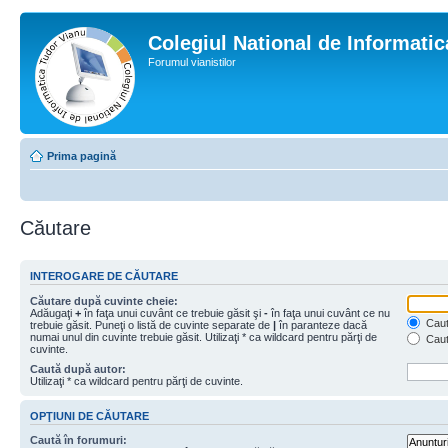
Colegiul National de Informati
Forumul vianistilor
Prima pagină
Căutare
INTEROGARE DE CĂUTARE
Căutare după cuvinte cheie:
Adăugaţi
+
în faţa unui cuvânt ce trebuie găsit şi
-
în faţa unui cuvânt ce nu
Caută
trebuie găsit. Puneţi o listă de cuvinte separate de
|
în paranteze dacă
numai unul din cuvinte trebuie găsit. Utilizaţi * ca wildcard pentru părţi de
Caut
cuvinte.
Caută după autor:
Utilizaţi * ca wildcard pentru părţi de cuvinte.
OPŢIUNI DE CĂUTARE
Caută în forumuri: