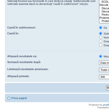
Selectaţi forumul sau forumurile în care doriţi să căutaţi. Subforumurile sunt
selectate automat dacă nu dezactivaţi “caută în subforumuri“ mai jos.
Caută în subforumuri:
Da
Caută în:
Subie
Numa
Doar 
Doar
Afişează rezultatele ca:
Mes
Sortează rezultatele după:
Limitează rezultatele anterioare:
Afişează primele:
Prima pagină
Powered by
php
Translatio