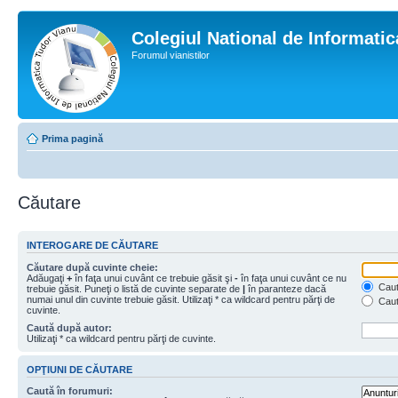
Colegiul National de Informati
Forumul vianistilor
Prima pagină
Căutare
INTEROGARE DE CĂUTARE
Căutare după cuvinte cheie:
Adăugaţi
+
în faţa unui cuvânt ce trebuie găsit şi
-
în faţa unui cuvânt ce nu
Caută
trebuie găsit. Puneţi o listă de cuvinte separate de
|
în paranteze dacă
numai unul din cuvinte trebuie găsit. Utilizaţi * ca wildcard pentru părţi de
Caut
cuvinte.
Caută după autor:
Utilizaţi * ca wildcard pentru părţi de cuvinte.
OPŢIUNI DE CĂUTARE
Caută în forumuri: