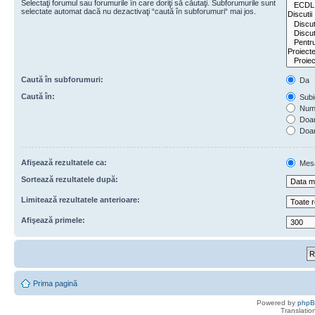
Selectaţi forumul sau forumurile în care doriţi să căutaţi. Subforumurile sunt
selectate automat dacă nu dezactivaţi “caută în subforumuri“ mai jos.
Caută în subforumuri:
Da
Caută în:
Subie
Numa
Doar 
Doar
Afişează rezultatele ca:
Mes
Sortează rezultatele după:
Limitează rezultatele anterioare:
Afişează primele:
Prima pagină
Powered by
php
Translatio