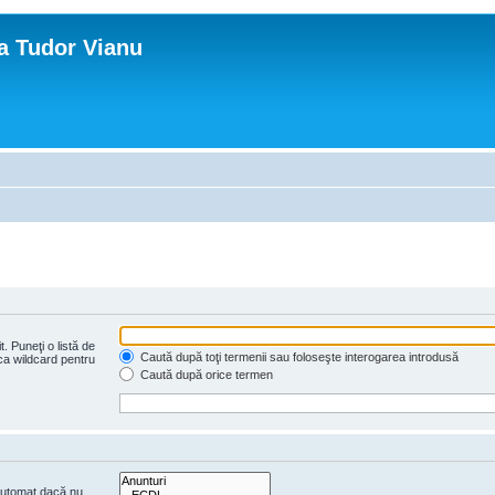
ca Tudor Vianu
. Puneţi o listă de
Caută după toţi termenii sau foloseşte interogarea introdusă
 ca wildcard pentru
Caută după orice termen
 automat dacă nu