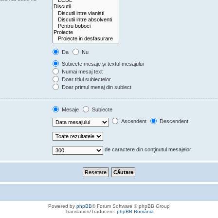
Da
Nu
Subiecte mesaje şi textul mesajului
Numai mesaj text
Doar titlul subiectelor
Doar primul mesaj din subiect
Mesaje
Subiecte
Ascendent
Descendent
de caractere din conţinutul mesajelor
Powered by
phpBB
® Forum Software © phpBB Group
Translation/Traducere:
phpBB România