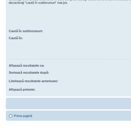
dezactivaţi “caută în subforumuri“ mai jos.
Caută în subforumuri:
Caută în:
Afişează rezultatele ca:
Sortează rezultatele după:
Limitează rezultatele anterioare:
Afişează primele:
Prima pagină