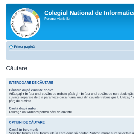
Colegiul National de Informati
Forumul vianistilor
Prima pagină
Căutare
INTEROGARE DE CĂUTARE
Căutare după cuvinte cheie:
Adăugaţi
+
în faţa unui cuvânt ce trebuie găsit şi
-
în faţa unui cuvânt ce nu trebuie găsit
cuvinte separate de
|
în paranteze dacă numai unul din cuvinte trebuie găsit. Utilizaţi *
părţi de cuvinte.
Caută după autor:
Utilizaţi * ca wildcard pentru părţi de cuvinte.
OPŢIUNI DE CĂUTARE
Caută în forumuri:
Selectaţi forumul sau forumurile în care doriţi să căutaţi. Subforumurile sunt selectate