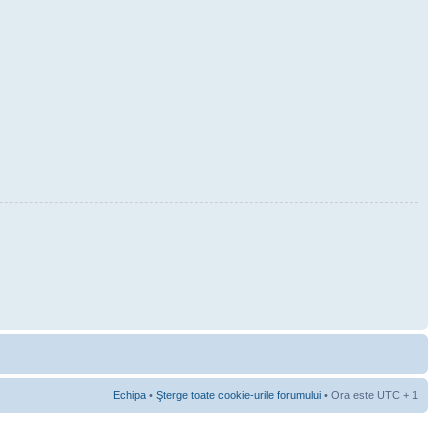
Echipa
•
Şterge toate cookie-urile forumului
• Ora este UTC + 1