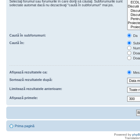
Selectaţi forumul sau forumurile în care doriţi să căutaţi. Subforumurile sunt
selectate automat dacă nu dezactivaţi “caută în subforumuri“ mai jos.
Caută în subforumuri:
Da
Caută în:
Subie
Numa
Doar 
Doar
Afişează rezultatele ca:
Mes
Sortează rezultatele după:
Limitează rezultatele anterioare:
Afişează primele:
Prima pagină
Powered by
php
Translatio