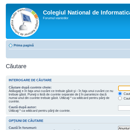
Colegiul National de Informati
Forumul vianistilor
Prima pagină
Căutare
INTEROGARE DE CĂUTARE
Căutare după cuvinte cheie:
Adăugaţi
+
în faţa unui cuvânt ce trebuie găsit şi
-
în faţa unui cuvânt ce nu
Caută
trebuie găsit. Puneţi o listă de cuvinte separate de
|
în paranteze dacă
numai unul din cuvinte trebuie găsit. Utilizaţi * ca wildcard pentru părţi de
Caut
cuvinte.
Caută după autor:
Utilizaţi * ca wildcard pentru părţi de cuvinte.
OPŢIUNI DE CĂUTARE
Caută în forumuri: