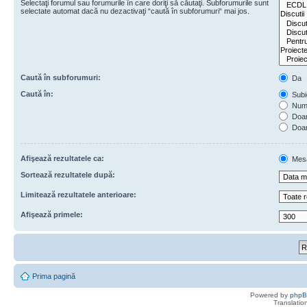
Selectaţi forumul sau forumurile în care doriţi să căutaţi. Subforumurile sunt
selectate automat dacă nu dezactivaţi “caută în subforumuri“ mai jos.
Caută în subforumuri:
Da
Caută în:
Subie
Numa
Doar 
Doar
Afişează rezultatele ca:
Mes
Sortează rezultatele după:
Limitează rezultatele anterioare:
Afişează primele:
Prima pagină
Powered by
php
Translatio