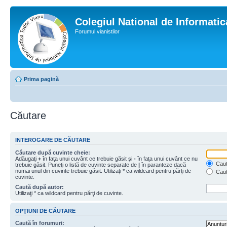
Colegiul National de Informati
Forumul vianistilor
Prima pagină
Căutare
INTEROGARE DE CĂUTARE
Căutare după cuvinte cheie:
Adăugaţi
+
în faţa unui cuvânt ce trebuie găsit şi
-
în faţa unui cuvânt ce nu
Caută
trebuie găsit. Puneţi o listă de cuvinte separate de
|
în paranteze dacă
numai unul din cuvinte trebuie găsit. Utilizaţi * ca wildcard pentru părţi de
Caut
cuvinte.
Caută după autor:
Utilizaţi * ca wildcard pentru părţi de cuvinte.
OPŢIUNI DE CĂUTARE
Caută în forumuri: