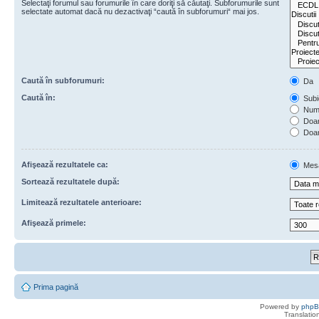
Selectaţi forumul sau forumurile în care doriţi să căutaţi. Subforumurile sunt
selectate automat dacă nu dezactivaţi “caută în subforumuri“ mai jos.
Caută în subforumuri:
Da
Caută în:
Subie
Numa
Doar 
Doar
Afişează rezultatele ca:
Mes
Sortează rezultatele după:
Limitează rezultatele anterioare:
Afişează primele:
Prima pagină
Powered by
php
Translatio