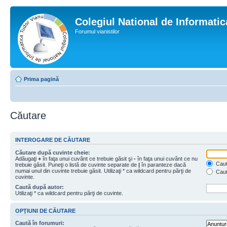
Colegiul National de Informati
Forumul vianistilor
Prima pagină
Căutare
INTEROGARE DE CĂUTARE
Căutare după cuvinte cheie:
Adăugaţi
+
în faţa unui cuvânt ce trebuie găsit şi
-
în faţa unui cuvânt ce nu
Caută
trebuie găsit. Puneţi o listă de cuvinte separate de
|
în paranteze dacă
numai unul din cuvinte trebuie găsit. Utilizaţi * ca wildcard pentru părţi de
Caut
cuvinte.
Caută după autor:
Utilizaţi * ca wildcard pentru părţi de cuvinte.
OPŢIUNI DE CĂUTARE
Caută în forumuri: