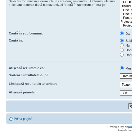
Selectaţi forumul sau forumurile în care doriţi să căutaţi. Subforumurile sunt
selectate automat dacă nu dezactivaţi “caută în subforumuri“ mai jos.
Caută în subforumuri:
Da
Caută în:
Subie
Numa
Doar 
Doar
Afişează rezultatele ca:
Mes
Sortează rezultatele după:
Limitează rezultatele anterioare:
Afişează primele:
Prima pagină
Powered by
php
Translatio