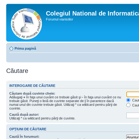
Colegiul National de Informati
Forumul vianistilor
Prima pagină
Căutare
INTEROGARE DE CĂUTARE
Căutare după cuvinte cheie:
Adăugaţi
+
în faţa unui cuvânt ce trebuie găsit şi
-
în faţa unui cuvânt ce nu
Caută
trebuie găsit. Puneţi o listă de cuvinte separate de
|
în paranteze dacă
numai unul din cuvinte trebuie găsit. Utilizaţi * ca wildcard pentru părţi de
Caut
cuvinte.
Caută după autor:
Utilizaţi * ca wildcard pentru părţi de cuvinte.
OPŢIUNI DE CĂUTARE
Caută în forumuri: