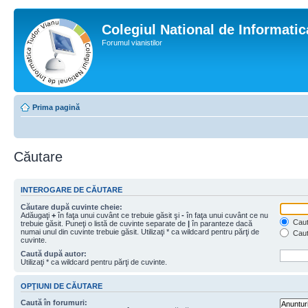
Colegiul National de Informati
Forumul vianistilor
Prima pagină
Căutare
INTEROGARE DE CĂUTARE
Căutare după cuvinte cheie:
Adăugaţi
+
în faţa unui cuvânt ce trebuie găsit şi
-
în faţa unui cuvânt ce nu
Caută
trebuie găsit. Puneţi o listă de cuvinte separate de
|
în paranteze dacă
numai unul din cuvinte trebuie găsit. Utilizaţi * ca wildcard pentru părţi de
Caut
cuvinte.
Caută după autor:
Utilizaţi * ca wildcard pentru părţi de cuvinte.
OPŢIUNI DE CĂUTARE
Caută în forumuri: