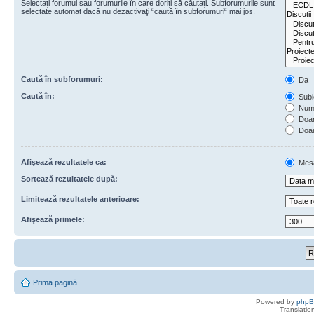
Selectaţi forumul sau forumurile în care doriţi să căutaţi. Subforumurile sunt
selectate automat dacă nu dezactivaţi “caută în subforumuri“ mai jos.
Caută în subforumuri:
Da
Caută în:
Subie
Numa
Doar 
Doar
Afişează rezultatele ca:
Mes
Sortează rezultatele după:
Limitează rezultatele anterioare:
Afişează primele:
Prima pagină
Powered by
php
Translatio