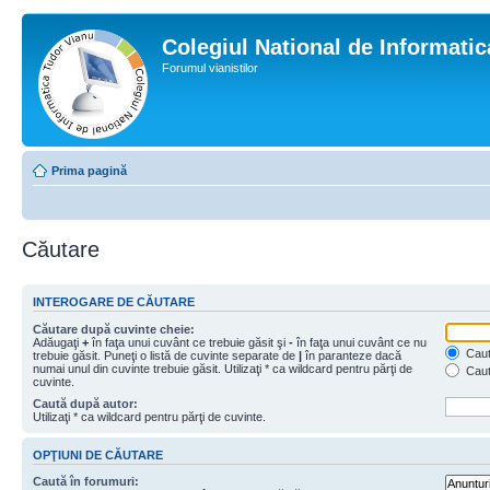
Colegiul National de Informati
Forumul vianistilor
Prima pagină
Căutare
INTEROGARE DE CĂUTARE
Căutare după cuvinte cheie:
Adăugaţi
+
în faţa unui cuvânt ce trebuie găsit şi
-
în faţa unui cuvânt ce nu
Caută
trebuie găsit. Puneţi o listă de cuvinte separate de
|
în paranteze dacă
numai unul din cuvinte trebuie găsit. Utilizaţi * ca wildcard pentru părţi de
Caut
cuvinte.
Caută după autor:
Utilizaţi * ca wildcard pentru părţi de cuvinte.
OPŢIUNI DE CĂUTARE
Caută în forumuri: