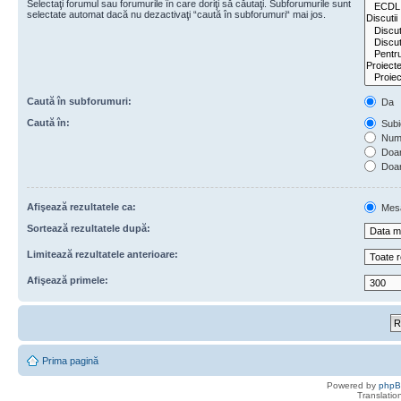
Selectaţi forumul sau forumurile în care doriţi să căutaţi. Subforumurile sunt
selectate automat dacă nu dezactivaţi “caută în subforumuri“ mai jos.
Caută în subforumuri:
Da
Caută în:
Subie
Numa
Doar 
Doar
Afişează rezultatele ca:
Mes
Sortează rezultatele după:
Limitează rezultatele anterioare:
Afişează primele:
Prima pagină
Powered by
php
Translatio