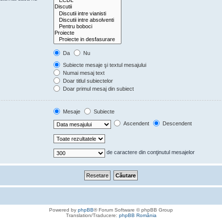
Da
Nu
Subiecte mesaje şi textul mesajului
Numai mesaj text
Doar titlul subiectelor
Doar primul mesaj din subiect
Mesaje
Subiecte
Ascendent
Descendent
de caractere din conţinutul mesajelor
Powered by
phpBB
® Forum Software © phpBB Group
Translation/Traducere:
phpBB România