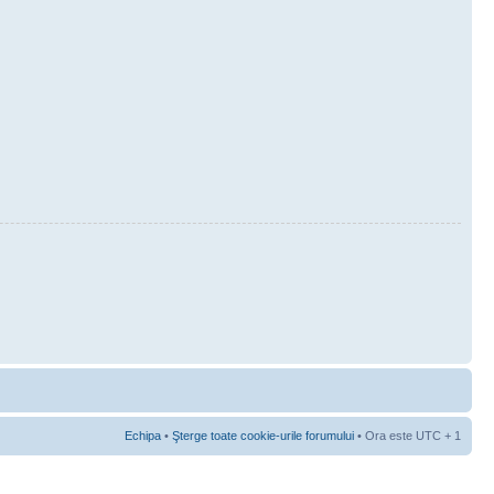
Echipa
•
Şterge toate cookie-urile forumului
• Ora este UTC + 1