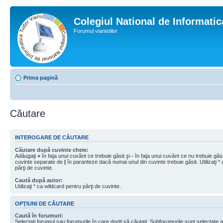
Colegiul National de Informati
Forumul vianistilor
Prima pagină
Căutare
INTEROGARE DE CĂUTARE
Căutare după cuvinte cheie:
Adăugaţi
+
în faţa unui cuvânt ce trebuie găsit şi
-
în faţa unui cuvânt ce nu trebuie găsit
cuvinte separate de
|
în paranteze dacă numai unul din cuvinte trebuie găsit. Utilizaţi *
părţi de cuvinte.
Caută după autor:
Utilizaţi * ca wildcard pentru părţi de cuvinte.
OPŢIUNI DE CĂUTARE
Caută în forumuri:
Selectaţi forumul sau forumurile în care doriţi să căutaţi. Subforumurile sunt selectate