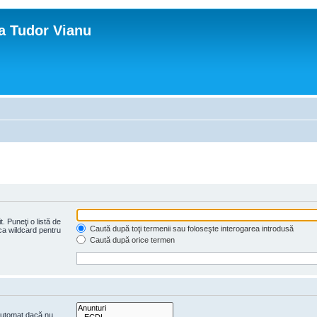
ca Tudor Vianu
. Puneţi o listă de
Caută după toţi termenii sau foloseşte interogarea introdusă
 ca wildcard pentru
Caută după orice termen
 automat dacă nu