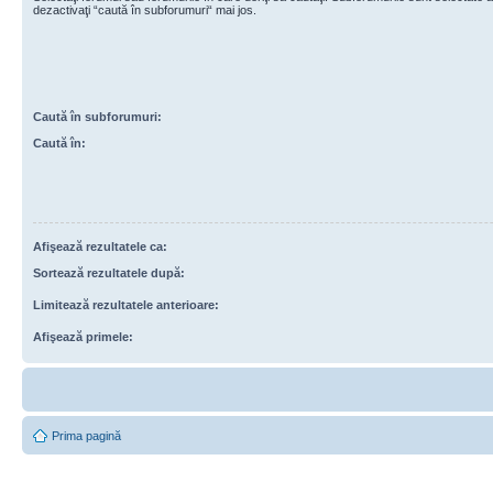
dezactivaţi “caută în subforumuri“ mai jos.
Caută în subforumuri:
Caută în:
Afişează rezultatele ca:
Sortează rezultatele după:
Limitează rezultatele anterioare:
Afişează primele:
Prima pagină