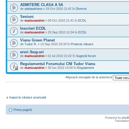
ADMITERE CLASA A 5A
de
adelaadriana
» 29 Oct 2010 11:42 în
Diverse
Sesiuni
de
mariusandrei
» 09 Oct 2010 21:41 în
ECDL
Inscrieri ECDL
de
mariusandrei
» 25 Sep 2010 12:04 în
ECDL
Vianu Green Planet
de
Tudor R.
» 13 Sep 2010 19:33 în
Proiecte viitoare
erori /bug-uri
de
mariusandrei
» 01 Iul 2010 21:02 în
Sugestii forum
Regulamentul Forumului CNI Tudor Vianu
de
mariusandrei
» 30 Iun 2010 14:00 în
Regulament
Afişează mesajele de la anteriorul
Inapoi la căutare avansată
Prima pagină
Powered by
php
Translatio