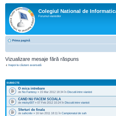
Colegiul National de Informati
Forumul vianistilor
Prima pagină
Vizualizare mesaje fără răspuns
Inapoi la căutare avansată
SUBIECTE
O mica intrebare
de
No Fantesy
» 15 Mar 2012 18:34 în
Discutii intre vianisti
CAND NU FACEM SCOALA
de
micky007
» 07 Feb 2012 10:24 în
Discutii intre vianisti
Sferturi de finala
de
sahcnitv
» 16 Ian 2011 18:11 în
Campionatul de sah