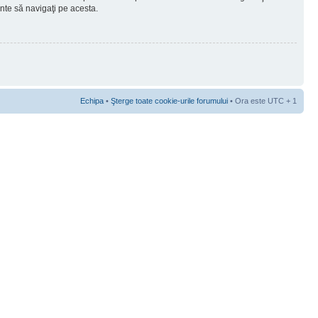
ainte să navigaţi pe acesta.
Echipa
•
Şterge toate cookie-urile forumului
• Ora este UTC + 1