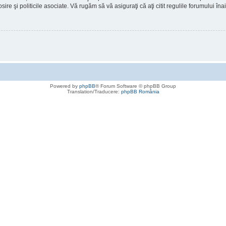
osire şi politicile asociate. Vă rugăm să vă asiguraţi că aţi citit regulile forumului în
Powered by
phpBB
® Forum Software © phpBB Group
Translation/Traducere:
phpBB România