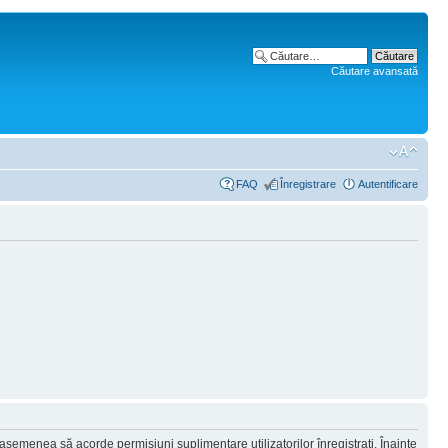
Căutare avansată
FAQ
Înregistrare
Autentificare
 asemenea să acorde permisiuni suplimentare utilizatorilor înregistraţi. Înainte