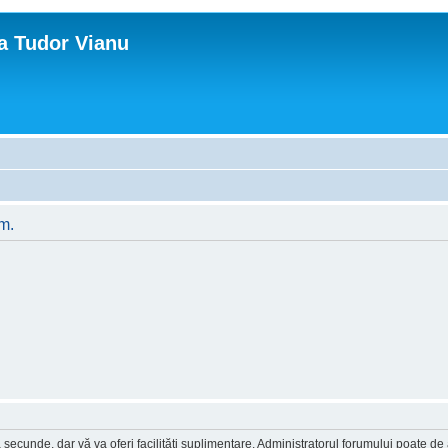
ca Tudor Vianu
um.
a secunde, dar vă va oferi facilităţi suplimentare. Administratorul forumului poate de