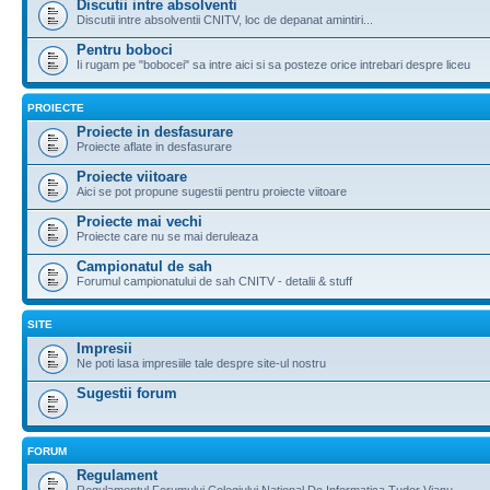
Discutii intre absolventi
Discutii intre absolventii CNITV, loc de depanat amintiri...
Pentru boboci
Ii rugam pe "bobocei" sa intre aici si sa posteze orice intrebari despre liceu
PROIECTE
Proiecte in desfasurare
Proiecte aflate in desfasurare
Proiecte viitoare
Aici se pot propune sugestii pentru proiecte viitoare
Proiecte mai vechi
Proiecte care nu se mai deruleaza
Campionatul de sah
Forumul campionatului de sah CNITV - detalii & stuff
SITE
Impresii
Ne poti lasa impresiile tale despre site-ul nostru
Sugestii forum
FORUM
Regulament
Regulamentul Forumului Colegiului National De Informatica Tudor Vianu