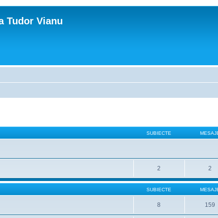
ca Tudor Vianu
SUBIECTE
MESAJ
2
2
SUBIECTE
MESAJ
8
159