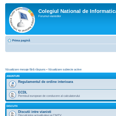
Colegiul National de Informati
Forumul vianistilor
Prima pagină
Vizualizare mesaje fără răspuns
•
Vizualizare subiecte active
ANUNTURI
Regulamentul de ordine interioara
ECDL
Permisul european de conducere al calculatorului
DISCUTII
Discutii intre vianisti
Discutii intre actualii elevi ai CNITV