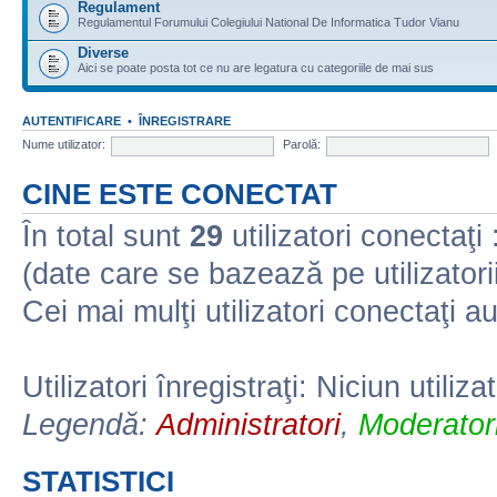
Regulament
Regulamentul Forumului Colegiului National De Informatica Tudor Vianu
Diverse
Aici se poate posta tot ce nu are legatura cu categoriile de mai sus
AUTENTIFICARE
•
ÎNREGISTRARE
Nume utilizator:
Parolă:
CINE ESTE CONECTAT
În total sunt
29
utilizatori conectaţi :
(date care se bazează pe utilizatorii
Cei mai mulţi utilizatori conectaţi a
Utilizatori înregistraţi: Niciun utiliza
Legendă:
Administratori
,
Moderatori
STATISTICI