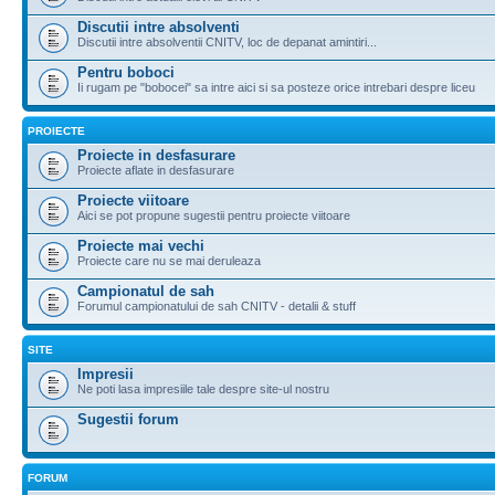
Discutii intre absolventi
Discutii intre absolventii CNITV, loc de depanat amintiri...
Pentru boboci
Ii rugam pe "bobocei" sa intre aici si sa posteze orice intrebari despre liceu
PROIECTE
Proiecte in desfasurare
Proiecte aflate in desfasurare
Proiecte viitoare
Aici se pot propune sugestii pentru proiecte viitoare
Proiecte mai vechi
Proiecte care nu se mai deruleaza
Campionatul de sah
Forumul campionatului de sah CNITV - detalii & stuff
SITE
Impresii
Ne poti lasa impresiile tale despre site-ul nostru
Sugestii forum
FORUM