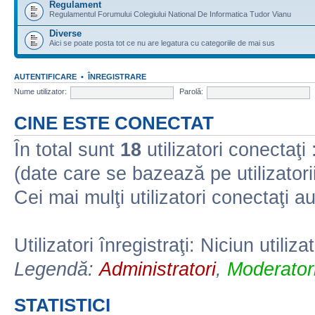
Regulament
Regulamentul Forumului Colegiului National De Informatica Tudor Vianu
Diverse
Aici se poate posta tot ce nu are legatura cu categoriile de mai sus
AUTENTIFICARE
•
ÎNREGISTRARE
Nume utilizator:
Parolă:
CINE ESTE CONECTAT
În total sunt
18
utilizatori conectaţi :
(date care se bazează pe utilizatorii
Cei mai mulţi utilizatori conectaţi a
Utilizatori înregistraţi: Niciun utiliza
Legendă:
Administratori
,
Moderatori
STATISTICI