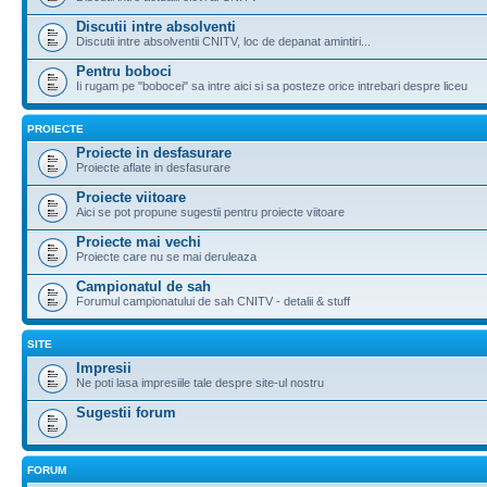
Discutii intre absolventi
Discutii intre absolventii CNITV, loc de depanat amintiri...
Pentru boboci
Ii rugam pe "bobocei" sa intre aici si sa posteze orice intrebari despre liceu
PROIECTE
Proiecte in desfasurare
Proiecte aflate in desfasurare
Proiecte viitoare
Aici se pot propune sugestii pentru proiecte viitoare
Proiecte mai vechi
Proiecte care nu se mai deruleaza
Campionatul de sah
Forumul campionatului de sah CNITV - detalii & stuff
SITE
Impresii
Ne poti lasa impresiile tale despre site-ul nostru
Sugestii forum
FORUM