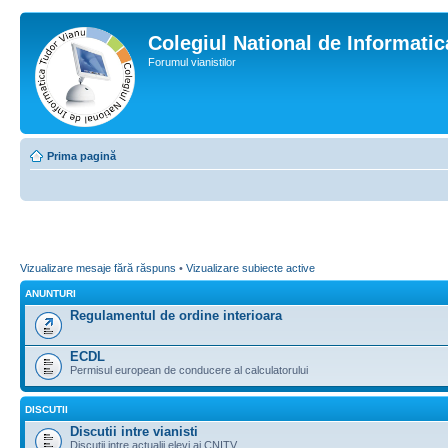
Colegiul National de Informati
Forumul vianistilor
Prima pagină
Vizualizare mesaje fără răspuns
•
Vizualizare subiecte active
ANUNTURI
Regulamentul de ordine interioara
ECDL
Permisul european de conducere al calculatorului
DISCUTII
Discutii intre vianisti
Discutii intre actualii elevi ai CNITV