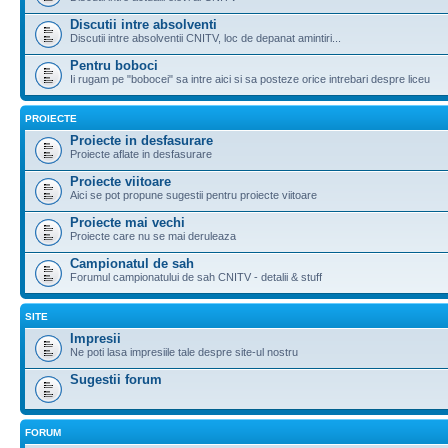
Discutii intre absolventi
Discutii intre absolventii CNITV, loc de depanat amintiri...
Pentru boboci
Ii rugam pe "bobocei" sa intre aici si sa posteze orice intrebari despre liceu
PROIECTE
Proiecte in desfasurare
Proiecte aflate in desfasurare
Proiecte viitoare
Aici se pot propune sugestii pentru proiecte viitoare
Proiecte mai vechi
Proiecte care nu se mai deruleaza
Campionatul de sah
Forumul campionatului de sah CNITV - detalii & stuff
SITE
Impresii
Ne poti lasa impresiile tale despre site-ul nostru
Sugestii forum
FORUM