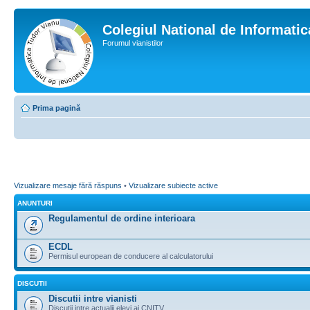
Colegiul National de Informati
Forumul vianistilor
Prima pagină
Vizualizare mesaje fără răspuns
•
Vizualizare subiecte active
ANUNTURI
Regulamentul de ordine interioara
ECDL
Permisul european de conducere al calculatorului
DISCUTII
Discutii intre vianisti
Discutii intre actualii elevi ai CNITV