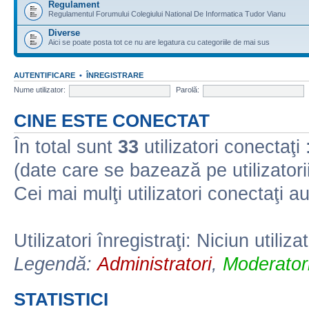
Regulament
Regulamentul Forumului Colegiului National De Informatica Tudor Vianu
Diverse
Aici se poate posta tot ce nu are legatura cu categoriile de mai sus
AUTENTIFICARE
•
ÎNREGISTRARE
Nume utilizator:
Parolă:
CINE ESTE CONECTAT
În total sunt
33
utilizatori conectaţi :
(date care se bazează pe utilizatorii
Cei mai mulţi utilizatori conectaţi a
Utilizatori înregistraţi: Niciun utiliza
Legendă:
Administratori
,
Moderatori
STATISTICI