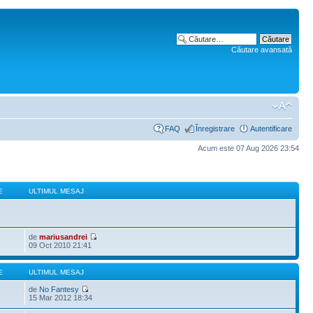
Căutare avansată
FAQ
Înregistrare
Autentificare
Acum este 07 Aug 2026 23:54
E
ULTIMUL MESAJ
de
mariusandrei
09 Oct 2010 21:41
E
ULTIMUL MESAJ
de
No Fantesy
15 Mar 2012 18:34