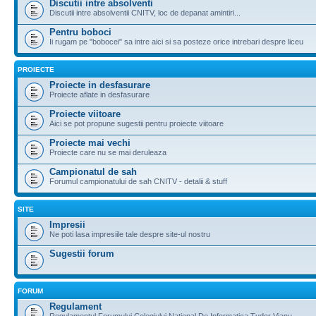
Discutii intre absolventi
Discutii intre absolventii CNITV, loc de depanat amintiri...
Pentru boboci
Ii rugam pe "bobocei" sa intre aici si sa posteze orice intrebari despre liceu
PROIECTE
Proiecte in desfasurare
Proiecte aflate in desfasurare
Proiecte viitoare
Aici se pot propune sugestii pentru proiecte viitoare
Proiecte mai vechi
Proiecte care nu se mai deruleaza
Campionatul de sah
Forumul campionatului de sah CNITV - detalii & stuff
SITE
Impresii
Ne poti lasa impresiile tale despre site-ul nostru
Sugestii forum
FORUM
Regulament
Regulamentul Forumului Colegiului National De Informatica Tudor Vianu