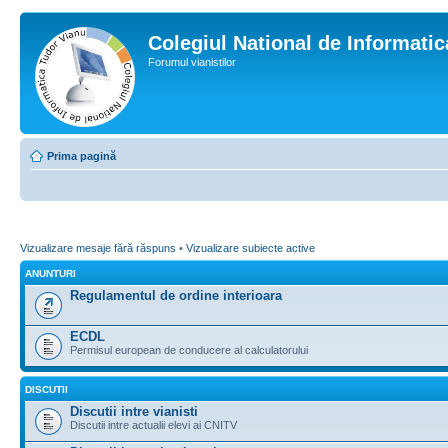
Colegiul National de Informati
Forumul vianistilor
Prima pagină
Vizualizare mesaje fără răspuns
•
Vizualizare subiecte active
ANUNTURI
Regulamentul de ordine interioara
ECDL
Permisul european de conducere al calculatorului
DISCUTII
Discutii intre vianisti
Discutii intre actualii elevi ai CNITV