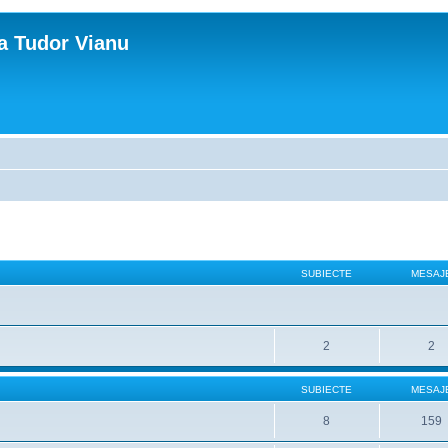
ca Tudor Vianu
SUBIECTE
MESAJ
2
2
SUBIECTE
MESAJ
8
159