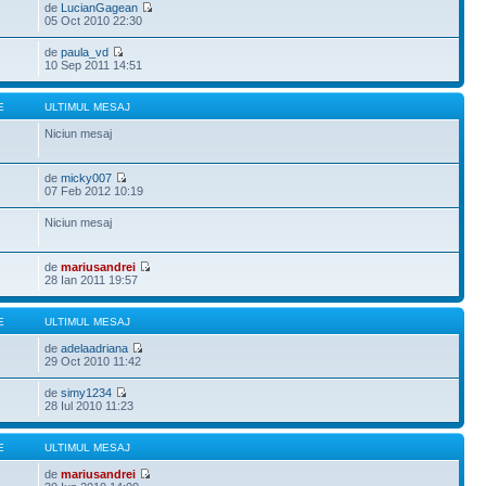
de
LucianGagean
05 Oct 2010 22:30
de
paula_vd
10 Sep 2011 14:51
E
ULTIMUL MESAJ
Niciun mesaj
de
micky007
07 Feb 2012 10:19
Niciun mesaj
de
mariusandrei
28 Ian 2011 19:57
E
ULTIMUL MESAJ
de
adelaadriana
29 Oct 2010 11:42
de
simy1234
28 Iul 2010 11:23
E
ULTIMUL MESAJ
de
mariusandrei