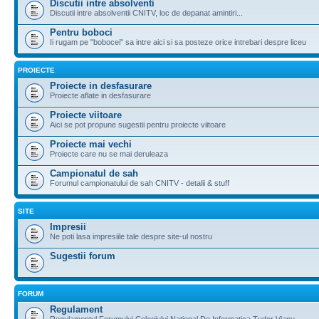
Discutii intre absolventi
Discutii intre absolventii CNITV, loc de depanat amintiri...
Pentru boboci
Ii rugam pe "bobocei" sa intre aici si sa posteze orice intrebari despre liceu
PROIECTE
Proiecte in desfasurare
Proiecte aflate in desfasurare
Proiecte viitoare
Aici se pot propune sugestii pentru proiecte viitoare
Proiecte mai vechi
Proiecte care nu se mai deruleaza
Campionatul de sah
Forumul campionatului de sah CNITV - detalii & stuff
SITE
Impresii
Ne poti lasa impresiile tale despre site-ul nostru
Sugestii forum
FORUM
Regulament
Regulamentul Forumului Colegiului National De Informatica Tudor Vianu