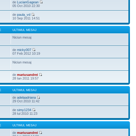
de
LucianGagean
05 Oct 2010 22:30
de
paula_vd
10 Sep 2011 14:51
E
ULTIMUL MESAJ
Niciun mesaj
de
micky007
07 Feb 2012 10:19
Niciun mesaj
de
mariusandrei
28 Ian 2011 19:57
E
ULTIMUL MESAJ
de
adelaadriana
29 Oct 2010 11:42
de
simy1234
28 Iul 2010 11:23
E
ULTIMUL MESAJ
de
mariusandrei