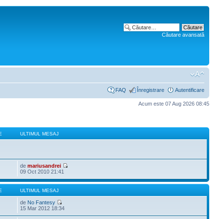
Căutare avansată
FAQ
Înregistrare
Autentificare
Acum este 07 Aug 2026 08:45
E
ULTIMUL MESAJ
de
mariusandrei
09 Oct 2010 21:41
E
ULTIMUL MESAJ
de
No Fantesy
15 Mar 2012 18:34