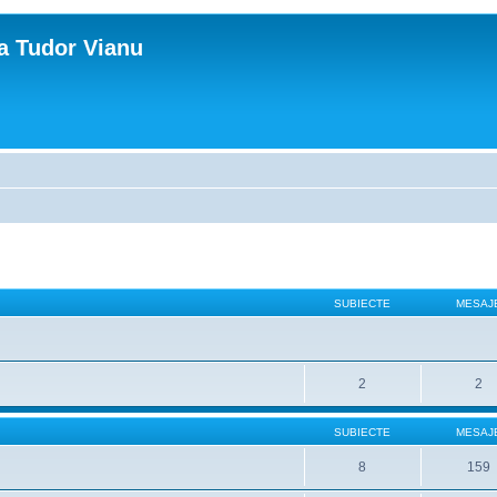
ca Tudor Vianu
SUBIECTE
MESAJ
2
2
SUBIECTE
MESAJ
8
159