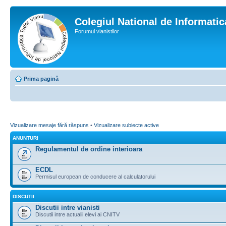
Colegiul National de Informati
Forumul vianistilor
Prima pagină
Vizualizare mesaje fără răspuns
•
Vizualizare subiecte active
ANUNTURI
Regulamentul de ordine interioara
ECDL
Permisul european de conducere al calculatorului
DISCUTII
Discutii intre vianisti
Discutii intre actualii elevi ai CNITV