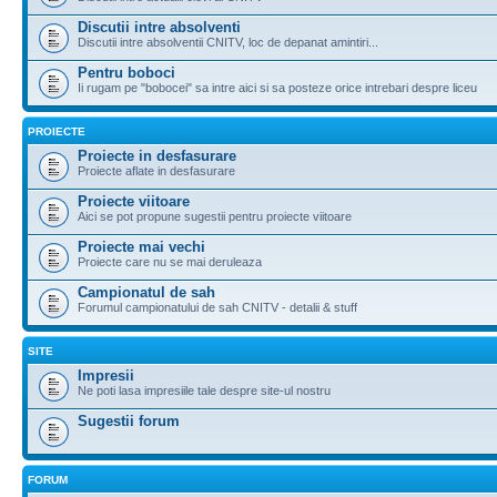
Discutii intre absolventi
Discutii intre absolventii CNITV, loc de depanat amintiri...
Pentru boboci
Ii rugam pe "bobocei" sa intre aici si sa posteze orice intrebari despre liceu
PROIECTE
Proiecte in desfasurare
Proiecte aflate in desfasurare
Proiecte viitoare
Aici se pot propune sugestii pentru proiecte viitoare
Proiecte mai vechi
Proiecte care nu se mai deruleaza
Campionatul de sah
Forumul campionatului de sah CNITV - detalii & stuff
SITE
Impresii
Ne poti lasa impresiile tale despre site-ul nostru
Sugestii forum
FORUM