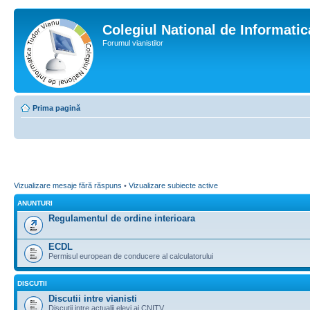
Colegiul National de Informati
Forumul vianistilor
Prima pagină
Vizualizare mesaje fără răspuns
•
Vizualizare subiecte active
ANUNTURI
Regulamentul de ordine interioara
ECDL
Permisul european de conducere al calculatorului
DISCUTII
Discutii intre vianisti
Discutii intre actualii elevi ai CNITV