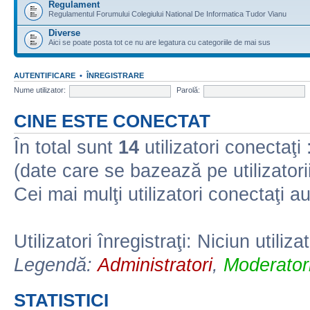
Regulament
Regulamentul Forumului Colegiului National De Informatica Tudor Vianu
Diverse
Aici se poate posta tot ce nu are legatura cu categoriile de mai sus
AUTENTIFICARE
•
ÎNREGISTRARE
Nume utilizator:
Parolă:
CINE ESTE CONECTAT
În total sunt
14
utilizatori conectaţi :
(date care se bazează pe utilizatorii
Cei mai mulţi utilizatori conectaţi a
Utilizatori înregistraţi: Niciun utiliza
Legendă:
Administratori
,
Moderatori
STATISTICI