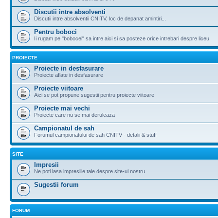
Discutii intre absolventi
Discutii intre absolventii CNITV, loc de depanat amintiri...
Pentru boboci
Ii rugam pe "bobocei" sa intre aici si sa posteze orice intrebari despre liceu
PROIECTE
Proiecte in desfasurare
Proiecte aflate in desfasurare
Proiecte viitoare
Aici se pot propune sugestii pentru proiecte viitoare
Proiecte mai vechi
Proiecte care nu se mai deruleaza
Campionatul de sah
Forumul campionatului de sah CNITV - detalii & stuff
SITE
Impresii
Ne poti lasa impresiile tale despre site-ul nostru
Sugestii forum
FORUM