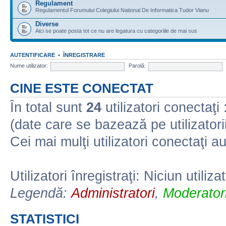
Regulament
Regulamentul Forumului Colegiului National De Informatica Tudor Vianu
Diverse
Aici se poate posta tot ce nu are legatura cu categoriile de mai sus
AUTENTIFICARE
•
ÎNREGISTRARE
Nume utilizator:
Parolă:
CINE ESTE CONECTAT
În total sunt
24
utilizatori conectaţi :
(date care se bazează pe utilizatorii
Cei mai mulţi utilizatori conectaţi a
Utilizatori înregistraţi: Niciun utiliza
Legendă:
Administratori
,
Moderatori
STATISTICI