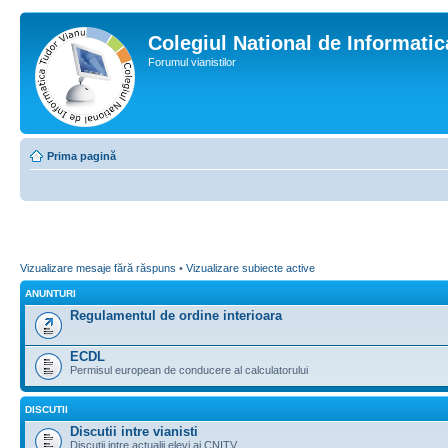
Colegiul National de Informati
Forumul vianistilor
Prima pagină
Vizualizare mesaje fără răspuns
•
Vizualizare subiecte active
ANUNTURI
Regulamentul de ordine interioara
ECDL
Permisul european de conducere al calculatorului
DISCUTII
Discutii intre vianisti
Discutii intre actualii elevi ai CNITV